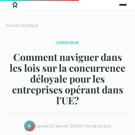
Accueil
›
Juridique
JURIDIQUE
Comment naviguer dans
les lois sur la concurrence
déloyale pour les
entreprises opérant dans
l'UE?
Damien
22 janvier 2024
6 min de lecture
D