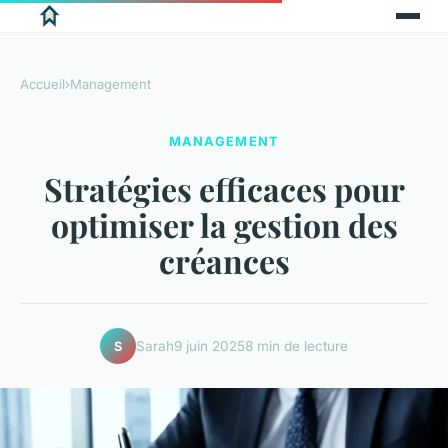
Accueil
›
Management
MANAGEMENT
Stratégies efficaces pour
optimiser la gestion des
créances
Sarah
9 juin 2025
8 min de lecture
S