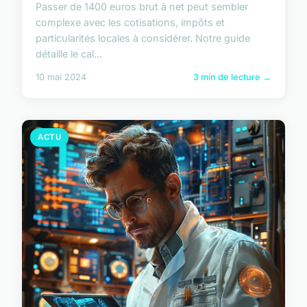
Passer de 1400 euros brut à net peut sembler
complexe avec les cotisations, impôts et
particularités locales à considérer. Notre guide
détaille le cal...
10 mai 2024
3 min de lecture →
ACTU