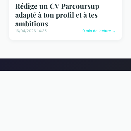
Rédige un CV Parcoursup
adapté à ton profil et à tes
ambitions
16/04/2026 14:35
9 min de lecture →
Dreamresourcecenter
L'évidence d'un système où la structure dicte l'expansion.
LIENS
Accueil