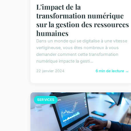
L'impact de la
transformation numérique
sur la gestion des ressources
humaines
Dans un monde qui se digitalise à une vitesse
vertigineuse, vous êtes nombreux à vous
demander comment cette transformation
numérique impacte la gesti...
22 janvier 2024
6 min de lecture →
SERVICES