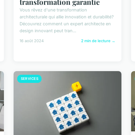
transformation garantie
Vous rêvez d'une transformation
architecturale qui allie innovation et durabilité?
Découvrez comment un expert architecte en
design innovant peut tran...
16 août 2024
2 min de lecture →
SERVICES