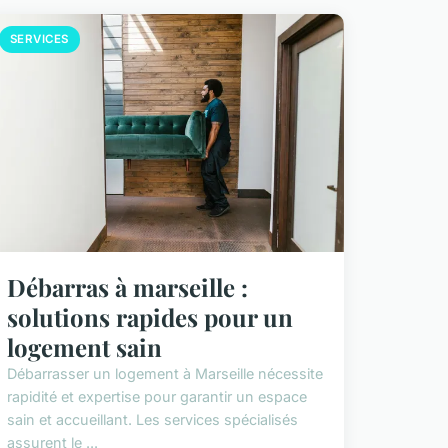
SERVICES
Débarras à marseille :
solutions rapides pour un
logement sain
Débarrasser un logement à Marseille nécessite
rapidité et expertise pour garantir un espace
sain et accueillant. Les services spécialisés
assurent le ...