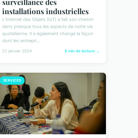
surveillance des
installations industrielles
L'Internet des Objets (IoT) a fait son chemin
dans presque tous les aspects de notre vie
quotidienne. Il a également changé la façon
dont les entrepri...
22 janvier 2024
6 min de lecture →
SERVICES