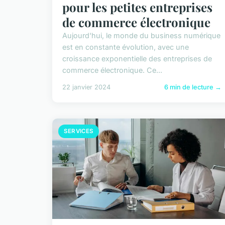
pour les petites entreprises
de commerce électronique
Aujourd'hui, le monde du business numérique
est en constante évolution, avec une
croissance exponentielle des entreprises de
commerce électronique. Ce...
22 janvier 2024
6 min de lecture →
SERVICES