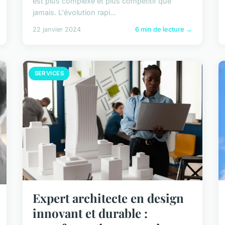
est plus complexe et plus compétitif que
jamais. L'évolution rapi...
22 janvier 2024
6 min de lecture →
SERVICES
Expert architecte en design
innovant et durable :