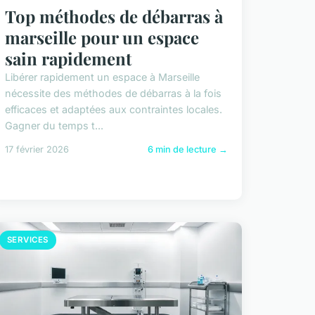
Top méthodes de débarras à
marseille pour un espace
sain rapidement
Libérer rapidement un espace à Marseille
nécessite des méthodes de débarras à la fois
efficaces et adaptées aux contraintes locales.
Gagner du temps t...
17 février 2026
6 min de lecture →
SERVICES