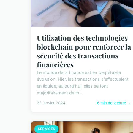
Utilisation des technologies
blockchain pour renforcer la
sécurité des transactions
financières
Le monde de la finance est en perpétuelle
évolution. Hier, les transactions s'effectuaient
en liquide, aujourd'hui, elles se font
majoritairement de m...
22 janvier 2024
6 min de lecture →
SERVICES