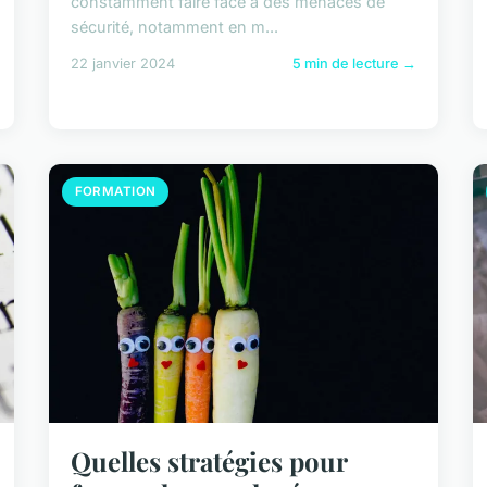
constamment faire face à des menaces de
sécurité, notamment en m...
22 janvier 2024
5 min de lecture →
FORMATION
Quelles stratégies pour