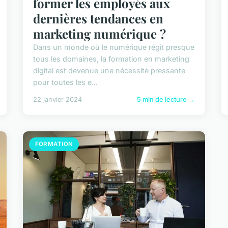
former les employés aux
dernières tendances en
marketing numérique ?
Dans un monde où le numérique régit presque
tous les domaines, la formation en marketing
digital est devenue une nécessité pressante
pour toutes les e...
22 janvier 2024
5 min de lecture →
FORMATION