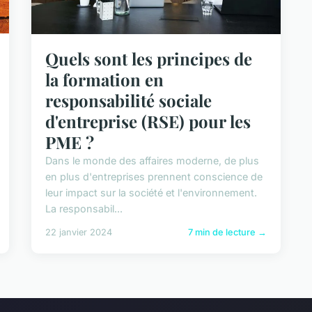
Quels sont les principes de
la formation en
responsabilité sociale
d'entreprise (RSE) pour les
PME ?
Dans le monde des affaires moderne, de plus
en plus d'entreprises prennent conscience de
leur impact sur la société et l'environnement.
La responsabil...
22 janvier 2024
7 min de lecture →