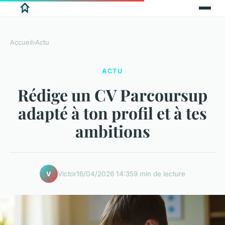
Accueil
›
Actu
ACTU
Rédige un CV Parcoursup
adapté à ton profil et à tes
ambitions
Victor
16/04/2026 14:35
9 min de lecture
V