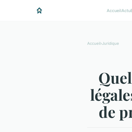
Accueil
Actu
Accueil
›
Juridique
Quel
légale
de p