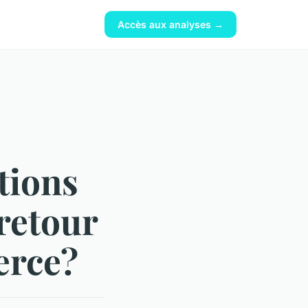
Accès aux analyses →
tions
 retour
erce?