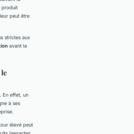
 produit
eur peut être
s strictes aux
tion
avant la
 le
 En effet, un
igne à ses
eprise.
tour élevé peut
uits inexactes,