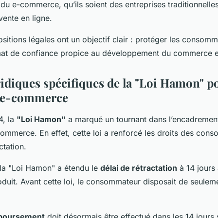
 du e-commerce, qu’ils soient des entreprises traditionnelle
vente en ligne.
sitions légales ont un objectif clair : protéger les consomm
imat de confiance propice au développement du commerce e
ridiques spécifiques de la "Loi Hamon" po
n e-commerce
4, la
"Loi Hamon"
a marqué un tournant dans l’encadrement
commerce. En effet, cette loi a renforcé les droits des con
ctation.
 la "Loi Hamon" a étendu le
délai de rétractation
à 14 jours 
duit. Avant cette loi, le consommateur disposait de seulem
boursement
doit désormais être effectué dans les 14 jours 