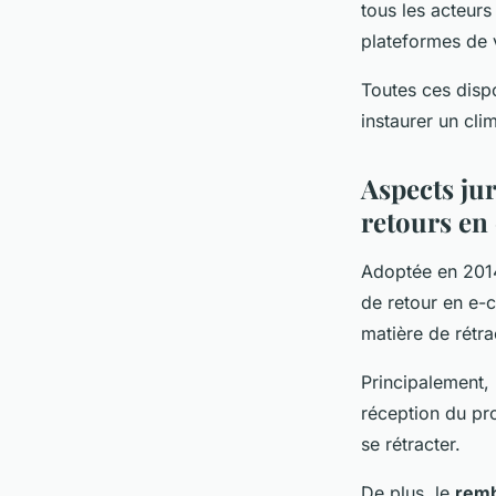
tous les acteurs
plateformes de 
Toutes ces dispo
instaurer un cl
Aspects ju
retours e
Adoptée en 201
de retour en e-
matière de rétra
Principalement,
réception du pro
se rétracter.
De plus, le
rem