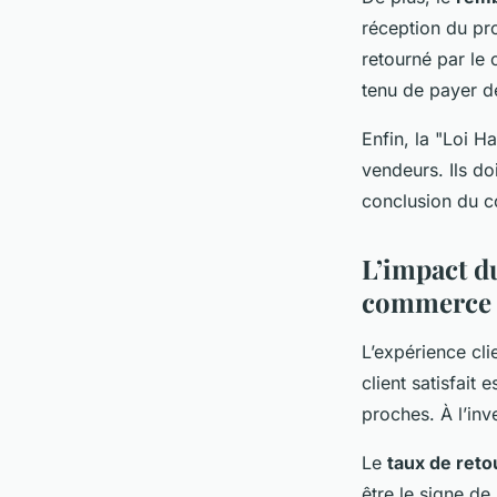
réception du pro
retourné par le
tenu de payer de
Enfin, la "Loi H
vendeurs. Ils d
conclusion du co
L’impact du
commerce 
L’expérience cli
client satisfait
proches. À l’inv
Le
taux de reto
être le signe de