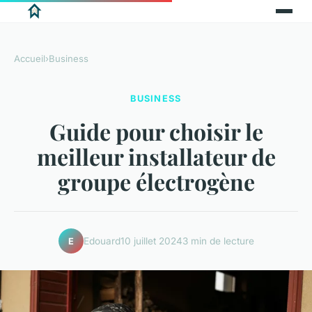
Accueil
›
Business
BUSINESS
Guide pour choisir le
meilleur installateur de
groupe électrogène
Edouard
10 juillet 2024
3 min de lecture
E