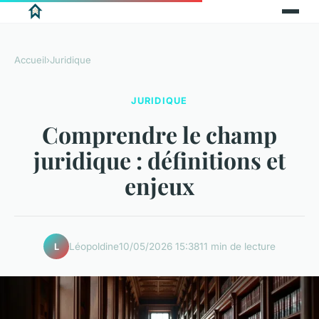
Accueil
›
Juridique
JURIDIQUE
Comprendre le champ
juridique : définitions et
enjeux
Léopoldine
10/05/2026 15:38
11 min de lecture
L